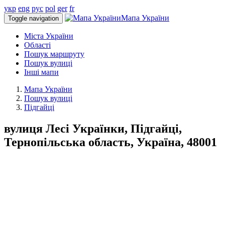
укр
eng
рус
pol
ger
fr
Мапа України
Toggle navigation
Міста України
Області
Пошук маршруту
Пошук вулиці
Інші мапи
Мапа України
Пошук вулиці
Підгайці
вулиця Лесі Українки, Підгайці,
Тернопільська область, Україна, 48001