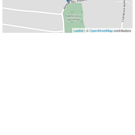
Leaflet
| ©
OpenStreetMap
contributors